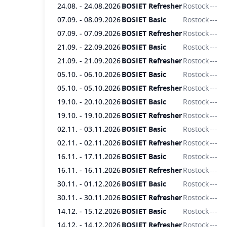
24.08. - 24.08.2026
BOSIET Refresher
Rostock
---
Unterricht viele praktische Übungen. Im
07.09. - 08.09.2026
BOSIET Basic
Rostock
---
Modul Basic Safety wird neben der
07.09. - 07.09.2026
BOSIET Refresher
Rostock
---
theoretischen Ausbildung u. a. der
21.09. - 22.09.2026
BOSIET Basic
Rostock
---
Umgang mit Rettungsmitteln und
21.09. - 21.09.2026
BOSIET Refresher
Rostock
---
maritimer Schutzausrüstung wie
05.10. - 06.10.2026
BOSIET Basic
Rostock
---
Eintauchanzügen, geschlossenen
Rettungsbooten, Rettungsflößen,
05.10. - 05.10.2026
BOSIET Refresher
Rostock
---
Helikopterschlinge sowie das Mann-über-
19.10. - 20.10.2026
BOSIET Basic
Rostock
---
Bord-Manöver mit einem Fast Rescue
19.10. - 19.10.2026
BOSIET Refresher
Rostock
---
Boat trainiert. Für den sicheren und
02.11. - 03.11.2026
BOSIET Basic
Rostock
---
gefahrlosen Überstieg auf Offshore-
02.11. - 02.11.2026
BOSIET Refresher
Rostock
---
Bauwerke lernen die Teilnehmer im
16.11. - 17.11.2026
BOSIET Basic
Rostock
---
Modul Boat Landing [&] Crew Transfer
16.11. - 16.11.2026
BOSIET Refresher
Rostock
---
die unterschiedlichen Überstiegssysteme
30.11. - 01.12.2026
BOSIET Basic
Rostock
---
und -verfahren sowie deren Vor- und
30.11. - 30.11.2026
BOSIET Refresher
Rostock
---
Nachteile kennen. Dabei werden sie in
14.12. - 15.12.2026
BOSIET Basic
Rostock
---
der Praxis auf wichtige Verhaltensweisen
14.12. - 14.12.2026
BOSIET Refresher
Rostock
---