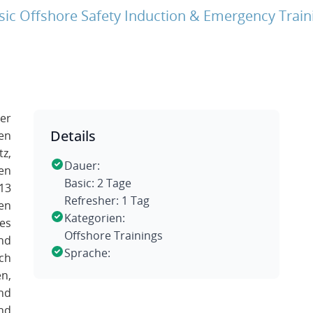
sic Offshore Safety Induction & Emergency Train
er
Details
en
z,
Dauer:
en
Basic: 2 Tage
13
Refresher: 1 Tag
en
Kategorien:
es
Offshore Trainings
nd
Sprache:
ich
n,
nd
nd