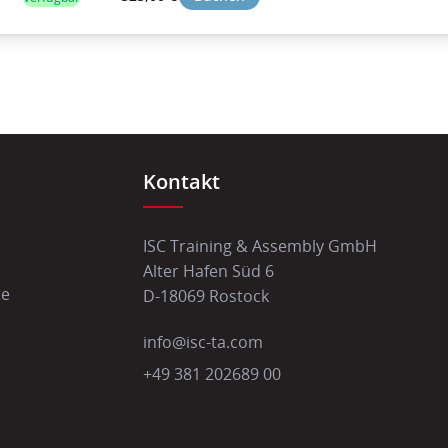
Kontakt
ISC Training & Assembly GmbH
Alter Hafen Süd 6
te
D-18069 Rostock
info@isc-ta.com
+49 381 202689 00